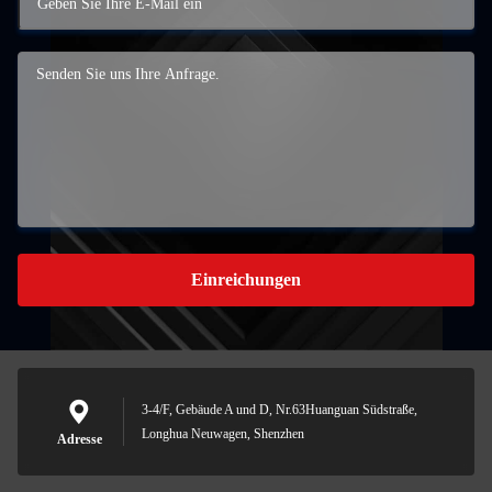
Einreichungen
3-4/F, Gebäude A und D, Nr.63Huanguan Südstraße,
Longhua Neuwagen, Shenzhen
Adresse