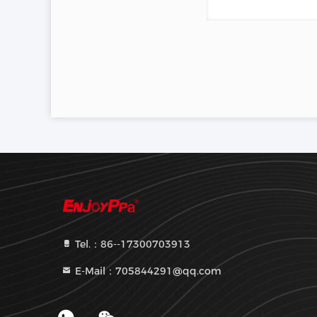
Tel.：86--17300703913
E-Mail：705844291@qq.com