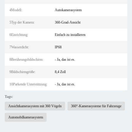
4Modell:
Autokamerasystem
5Typ der Kamera:
360-Grad-Ansicht
6Einrichtung:
Einfach zu installieren
7Wasserdicht:
IP68
8Berührungsbildschirm:
- Ja, das ist es.
9Bildschirmgröße:
8,4 Zoll
10Parkende Unterstützung:
- Ja, das ist es.
Tags:
Ansichtkamerasystem mit 360 Vögeln
360°-Kamerasysteme für Fahrzeuge
Automobilkamerasystem