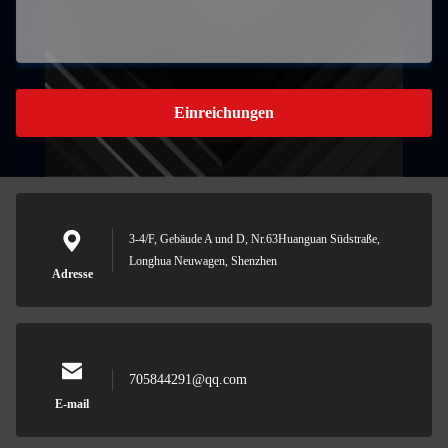
Einreichungen
3-4/F, Gebäude A und D, Nr.63Huanguan Südstraße,
Longhua Neuwagen, Shenzhen
Adresse
705844291@qq.com
E-mail