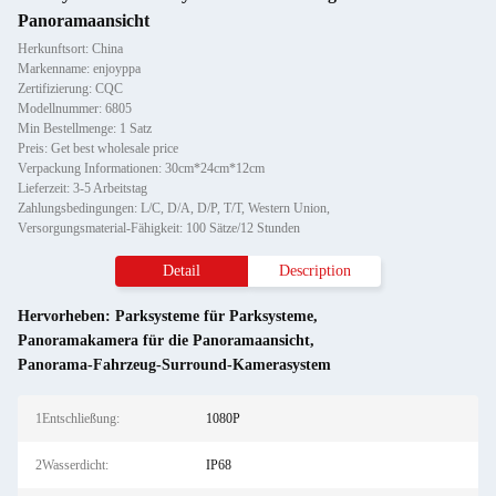
Panoramaansicht
Herkunftsort: China
Markenname: enjoyppa
Zertifizierung: CQC
Modellnummer: 6805
Min Bestellmenge: 1 Satz
Preis: Get best wholesale price
Verpackung Informationen: 30cm*24cm*12cm
Lieferzeit: 3-5 Arbeitstag
Zahlungsbedingungen: L/C, D/A, D/P, T/T, Western Union,
Versorgungsmaterial-Fähigkeit: 100 Sätze/12 Stunden
Detail
Description
Hervorheben:
Parksysteme für Parksysteme
,
Panoramakamera für die Panoramaansicht
,
Panorama-Fahrzeug-Surround-Kamerasystem
1Entschließung:
1080P
2Wasserdicht:
IP68