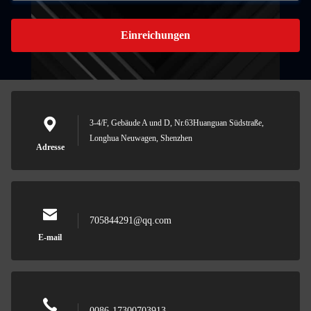
Einreichungen
3-4/F, Gebäude A und D, Nr.63Huanguan Südstraße,
Longhua Neuwagen, Shenzhen
Adresse
705844291@qq.com
E-mail
0086-17300703913