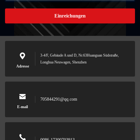
Einreichungen
3-4/F, Gebäude A und D, Nr.63Huanguan Südstraße,
Longhua Neuwagen, Shenzhen
Adresse
705844291@qq.com
E-mail
0086-17300703913