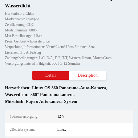
Wasserdicht
Herkunftsort: China
Markenname: enjoyppa
Zertifizierung: CQC
Modellnummer: 6805
Min Bestellmenge: 1 Satz
Preis: Get best wholesale price
Verpackung Informationen: 30cm*24cm*12cm für einen Satz
Lieferzeit: 3-5 Arbeitstag
Zahlungsbedingungen: L/C, D/A, D/P, T/T, Western Union, MoneyGram
Versorgungsmaterial-Fähigkeit: 500 für 12 Stunden
Detail
Description
Hervorheben:
Linux OS 360 Panorama-Auto-Kamera
,
Wasserdichte 360° Panoramakamera
,
Mitsubishi Pajero Autokamera-System
1Stromversorgung:
12 V
2Betriebssystem:
Linux