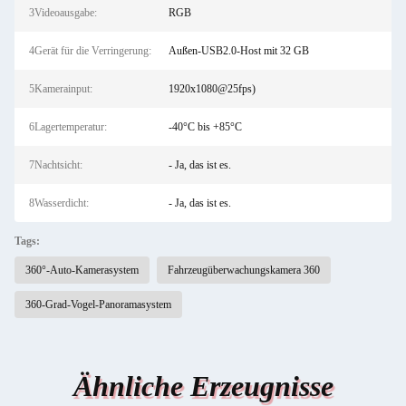
3Videoausgabe:
RGB
4Gerät für die Verringerung:
Außen-USB2.0-Host mit 32 GB
5Kamerainput:
1920x1080@25fps)
6Lagertemperatur:
-40°C bis +85°C
7Nachtsicht:
- Ja, das ist es.
8Wasserdicht:
- Ja, das ist es.
Tags:
360°-Auto-Kamerasystem
Fahrzeugüberwachungskamera 360
360-Grad-Vogel-Panoramasystem
Ähnliche Erzeugnisse