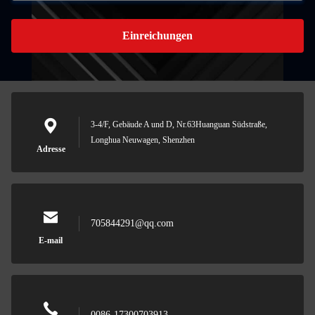
Einreichungen
3-4/F, Gebäude A und D, Nr.63Huanguan Südstraße,
Longhua Neuwagen, Shenzhen
Adresse
705844291@qq.com
E-mail
0086-17300703913