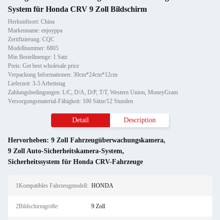
System für Honda CRV 9 Zoll Bildschirm
Herkunftsort: China
Markenname: enjoyppa
Zertifizierung: CQC
Modellnummer: 6805
Min Bestellmenge: 1 Satz
Preis: Get best wholesale price
Verpackung Informationen: 30cm*24cm*12cm
Lieferzeit: 3-5 Arbeitstag
Zahlungsbedingungen: L/C, D/A, D/P, T/T, Western Union, MoneyGram
Versorgungsmaterial-Fähigkeit: 100 Sätze/12 Stunden
Detail
Description
Hervorheben:
9 Zoll Fahrzeugüberwachungskamera
,
9 Zoll Auto-Sicherheitskamera-System
,
Sicherheitssystem für Honda CRV-Fahrzeuge
1Kompatibles Fahrzeugmodell:
HONDA
2Bildschirmgröße:
9 Zoll