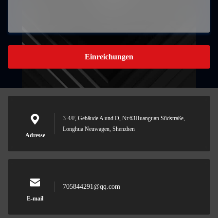
Einreichungen
3-4/F, Gebäude A und D, Nr.63Huanguan Südstraße,
Longhua Neuwagen, Shenzhen
Adresse
705844291@qq.com
E-mail