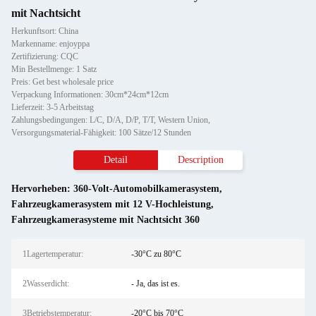
mit Nachtsicht
Herkunftsort: China
Markenname: enjoyppa
Zertifizierung: CQC
Min Bestellmenge: 1 Satz
Preis: Get best wholesale price
Verpackung Informationen: 30cm*24cm*12cm
Lieferzeit: 3-5 Arbeitstag
Zahlungsbedingungen: L/C, D/A, D/P, T/T, Western Union,
Versorgungsmaterial-Fähigkeit: 100 Sätze/12 Stunden
Detail
Description
Hervorheben:
360-Volt-Automobilkamerasystem
,
Fahrzeugkamerasystem mit 12 V-Hochleistung
,
Fahrzeugkamerasysteme mit Nachtsicht 360
1Lagertemperatur:
-30°C zu 80°C
2Wasserdicht:
- Ja, das ist es.
3Betriebstemperatur:
-20°C bis 70°C