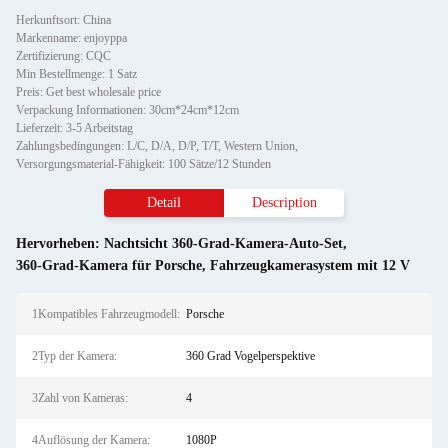
Herkunftsort: China
Markenname: enjoyppa
Zertifizierung: CQC
Min Bestellmenge: 1 Satz
Preis: Get best wholesale price
Verpackung Informationen: 30cm*24cm*12cm
Lieferzeit: 3-5 Arbeitstag
Zahlungsbedingungen: L/C, D/A, D/P, T/T, Western Union,
Versorgungsmaterial-Fähigkeit: 100 Sätze/12 Stunden
Detail
Description
Hervorheben:
Nachtsicht 360-Grad-Kamera-Auto-Set
,
360-Grad-Kamera für Porsche
,
Fahrzeugkamerasystem mit 12 V
1Kompatibles Fahrzeugmodell:
Porsche
2Typ der Kamera:
360 Grad Vogelperspektive
3Zahl von Kameras:
4
4Auflösung der Kamera:
1080P