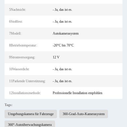
5Nachtsicht:
- Ja, das ist es.
6Stoßfest:
- Ja, das ist es.
7Modell:
Autokamerasystem
8Betriebstemperatur:
-20°C bis 70°C
9Stromversorgung:
12 V
10Wasserdicht:
- Ja, das ist es.
11Parkende Unterstützung:
- Ja, das ist es.
12Installationsmethode:
Professionelle Installation empfohlen
Tags:
Umgebungskamera für Fahrzeuge
360-Grad-Auto-Kamerasystem
360°-Autoüberwachungskamera