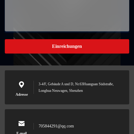
Einreichungen
3-4/F, Gebäude A und D, Nr.63Huanguan Südstraße,
Longhua Neuwagen, Shenzhen
Adresse
705844291@qq.com
E-mail