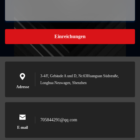
Einreichungen
3-4/F, Gebäude A und D, Nr.63Huanguan Südstraße,
Longhua Neuwagen, Shenzhen
Adresse
705844291@qq.com
E-mail