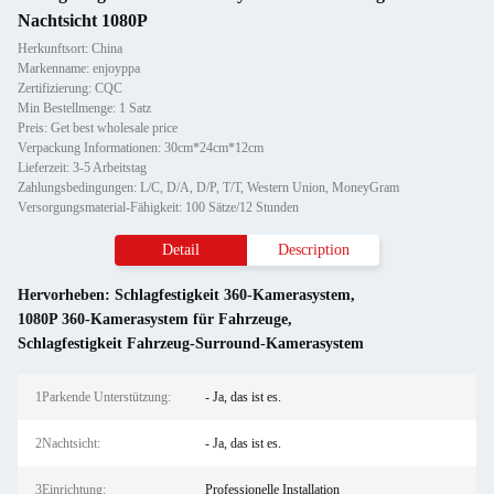
Nachtsicht 1080P
Herkunftsort: China
Markenname: enjoyppa
Zertifizierung: CQC
Min Bestellmenge: 1 Satz
Preis: Get best wholesale price
Verpackung Informationen: 30cm*24cm*12cm
Lieferzeit: 3-5 Arbeitstag
Zahlungsbedingungen: L/C, D/A, D/P, T/T, Western Union, MoneyGram
Versorgungsmaterial-Fähigkeit: 100 Sätze/12 Stunden
Detail
Description
Hervorheben:
Schlagfestigkeit 360-Kamerasystem
,
1080P 360-Kamerasystem für Fahrzeuge
,
Schlagfestigkeit Fahrzeug-Surround-Kamerasystem
1Parkende Unterstützung:
- Ja, das ist es.
2Nachtsicht:
- Ja, das ist es.
3Einrichtung:
Professionelle Installation