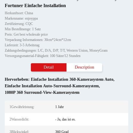
Fortuner Einfache Installation
Herkunftsort: China
Markenname: enjoyppa
Zertifizierung: CQC
Min Bestellmenge: 1 Satz
Preis: Get best wholesale price
Verpackung Informationen: 30cm*24cm*12cm
Lieferzeit: 3-5 Arbeitstag
Zahlungsbedingungen: L/C, D/A, D/P, T/T, Western Union, MoneyGram
Versorgungsmaterial-Fähigkeit: 100 Sätze/12 Stunden
Detail
Description
Hervorheben:
Einfache Installation 360-Kamerasystem Auto
,
Einfache Installation Auto-Surround-Kamerasystem
,
1080P 360 Surround-View-Kamerasystem
1Gewährleistung:
1 Jahr
2Wasserdicht:
- Ja, das ist es.
3Blickwinkel:
360 Grad