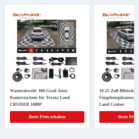
Wasserabwehr 360-Grad-Auto-
10.25-Zoll-Bildschir
Kamerasystem für Toyota Land
Umgebungskamera-Sy
CRUISER 1080P
Land Cruiser
Beste Preis erhalten
Beste Preis