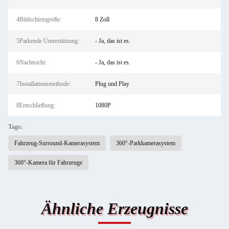
4Bildschirmgröße:
8 Zoll
5Parkende Unterstützung:
- Ja, das ist es.
6Nachtsicht:
- Ja, das ist es.
7Installationsmethode:
Plug und Play
8Entschließung:
1080P
Tags:
Fahrzeug-Surround-Kamerasystem
360°-Parkkamerasystem
360°-Kamera für Fahrzeuge
Ähnliche Erzeugnisse