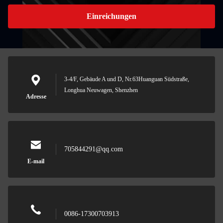
Einreichungen
3-4/F, Gebäude A und D, Nr.63Huanguan Südstraße,
Longhua Neuwagen, Shenzhen
Adresse
705844291@qq.com
E-mail
0086-17300703913