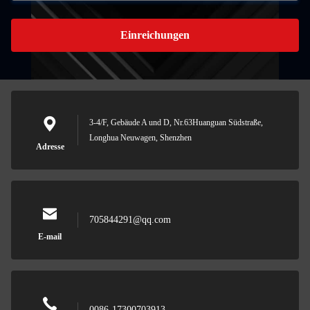
Einreichungen
3-4/F, Gebäude A und D, Nr.63Huanguan Südstraße,
Longhua Neuwagen, Shenzhen
Adresse
705844291@qq.com
E-mail
0086-17300703913