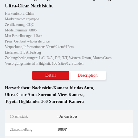
Ultra-Clear Nachtsicht
Herkunftsort: China
Markenname: enjoyppa
Zertifizierung: CQC
Modellnummer: 6805
Min Bestellmenge: 1 Satz
Preis: Get best wholesale price
Verpackung Informationen: 30cm*24cm*12cm
Lieferzeit: 3-5 Arbeitstag
Zahlungsbedingungen: L/C, D/A, D/P, T/T, Western Union, MoneyGram
Versorgungsmaterial-Fähigkeit: 100 Sätze/12 Stunden
Detail
Description
Hervorheben:
Nachtsicht-Kamera für das Auto
,
Ultra-Clear Auto-Surround-View-Kamera
,
Toyota Highlander 360 Surround-Kamera
1Nachtsicht:
- Ja, das ist es.
2Entschließung:
1080P