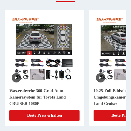
Wasserabwehr 360-Grad-Auto-
10.25-Zoll-Bildschir
Kamerasystem für Toyota Land
Umgebungskamera-Sy
CRUISER 1080P
Land Cruiser
Beste Preis erhalten
Beste Preis