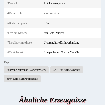
3Modell:
Autokamerasystem
4Wasserdicht:
- Ja, das ist es.
5Bildschirmgröße:
7 Zoll
6Typ der Kamera:
360-Grad-Ansicht
7Installationsmethode:
Ursprungliche Drahtverbindung
8Vereinbarkeit:
Kompatibel mit Toyota-Modellen
Tags:
Fahrzeug-Surround-Kamerasystem
360°-Parkkamerasystem
360°-Kamera für Fahrzeuge
Ähnliche Erzeugnisse