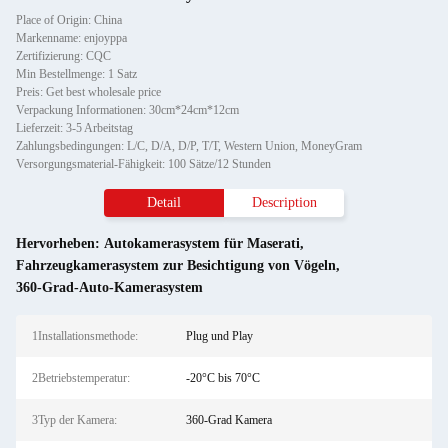
Place of Origin: China
Markenname: enjoyppa
Zertifizierung: CQC
Min Bestellmenge: 1 Satz
Preis: Get best wholesale price
Verpackung Informationen: 30cm*24cm*12cm
Lieferzeit: 3-5 Arbeitstag
Zahlungsbedingungen: L/C, D/A, D/P, T/T, Western Union, MoneyGram
Versorgungsmaterial-Fähigkeit: 100 Sätze/12 Stunden
Detail
Description
Hervorheben:
Autokamerasystem für Maserati
,
Fahrzeugkamerasystem zur Besichtigung von Vögeln
,
360-Grad-Auto-Kamerasystem
1Installationsmethode:
Plug und Play
2Betriebstemperatur:
-20°C bis 70°C
3Typ der Kamera:
360-Grad Kamera