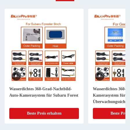
Wasserdichtes 360-Grad-Nachtbild-
Wasserdichtes 360-G
Auto-Kamerasystem für Subaru Forest
Kamerasystem für Ge
Überwachungssicherh
Beste Preis erhalten
Beste Preis