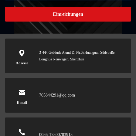
Einreichungen
3-4/F, Gebäude A und D, Nr.63Huanguan Südstraße,
Longhua Neuwagen, Shenzhen
Adresse
705844291@qq.com
E-mail
0086-17300703913