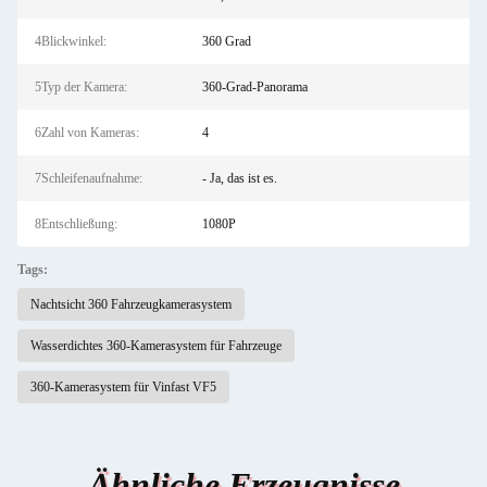
4Blickwinkel:
360 Grad
5Typ der Kamera:
360-Grad-Panorama
6Zahl von Kameras:
4
7Schleifenaufnahme:
- Ja, das ist es.
8Entschließung:
1080P
Tags:
Nachtsicht 360 Fahrzeugkamerasystem
Wasserdichtes 360-Kamerasystem für Fahrzeuge
360-Kamerasystem für Vinfast VF5
Ähnliche Erzeugnisse