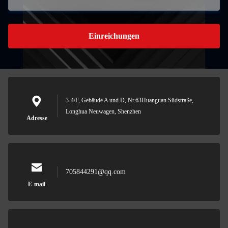
Einreichungen
3-4/F, Gebäude A und D, Nr.63Huanguan Südstraße,
Longhua Neuwagen, Shenzhen
Adresse
705844291@qq.com
E-mail