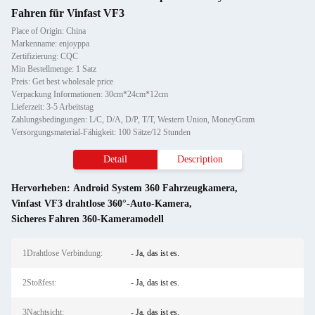
Fahren für Vinfast VF3
Place of Origin: China
Markenname: enjoyppa
Zertifizierung: CQC
Min Bestellmenge: 1 Satz
Preis: Get best wholesale price
Verpackung Informationen: 30cm*24cm*12cm
Lieferzeit: 3-5 Arbeitstag
Zahlungsbedingungen: L/C, D/A, D/P, T/T, Western Union, MoneyGram
Versorgungsmaterial-Fähigkeit: 100 Sätze/12 Stunden
Detail
Description
Hervorheben:
Android System 360 Fahrzeugkamera
,
Vinfast VF3 drahtlose 360°-Auto-Kamera
,
Sicheres Fahren 360-Kameramodell
1Drahtlose Verbindung:
- Ja, das ist es.
2Stoßfest:
- Ja, das ist es.
3Nachtsicht:
- Ja, das ist es.