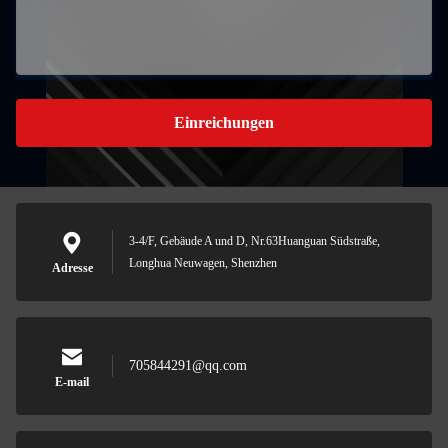
Einreichungen
3-4/F, Gebäude A und D, Nr.63Huanguan Südstraße,
Longhua Neuwagen, Shenzhen
Adresse
705844291@qq.com
E-mail