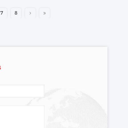
7
8
s