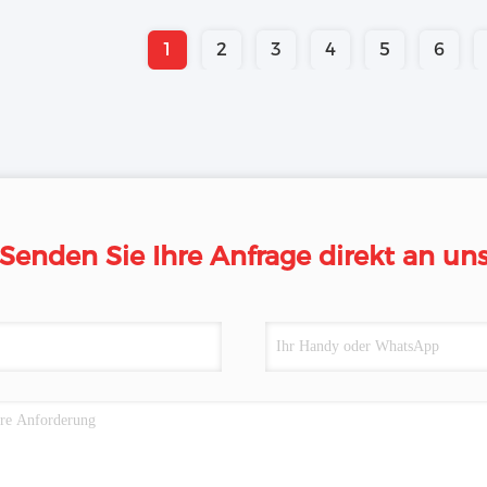
1
2
3
4
5
6
Senden Sie Ihre Anfrage direkt an un