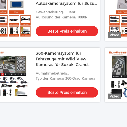
Autoskamerasystem für Suzuki
Grand Vitara
Gewährleistung: 1 Jahr
Auflösung der Kamera: 1080P
Beste Preis erhalten
Video
360-Kamerasystem für
Fahrzeuge mit Wild-View-
Kameras für Suzuki Grand
Vitara
Aufnahmebetrieb:
Schleifenaufnahme
Typ der Kamera: 360-Grad Kamera
Beste Preis erhalten
Video