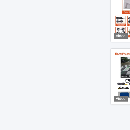
Video
Video