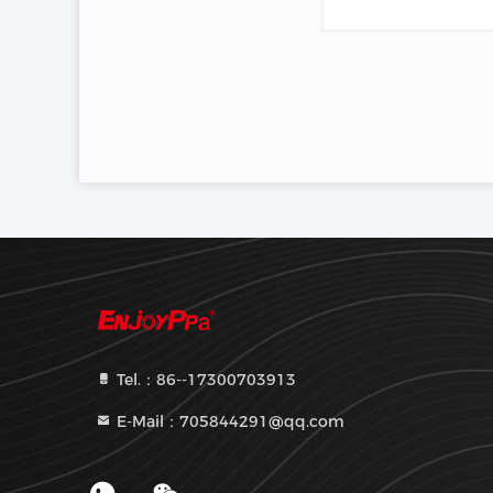
Tel.：86--17300703913
E-Mail：705844291@qq.com