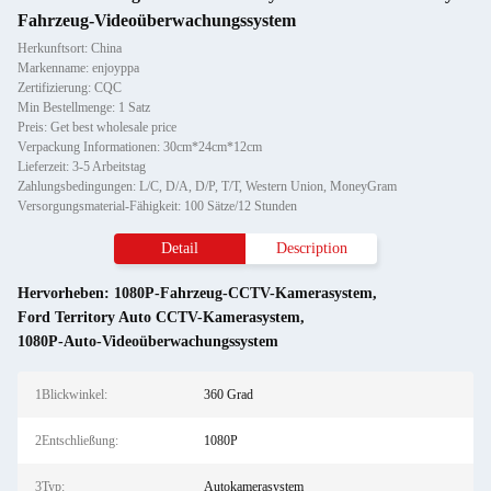
Fahrzeug-Videoüberwachungssystem
Herkunftsort: China
Markenname: enjoyppa
Zertifizierung: CQC
Min Bestellmenge: 1 Satz
Preis: Get best wholesale price
Verpackung Informationen: 30cm*24cm*12cm
Lieferzeit: 3-5 Arbeitstag
Zahlungsbedingungen: L/C, D/A, D/P, T/T, Western Union, MoneyGram
Versorgungsmaterial-Fähigkeit: 100 Sätze/12 Stunden
Detail
Description
Hervorheben:
1080P-Fahrzeug-CCTV-Kamerasystem
,
Ford Territory Auto CCTV-Kamerasystem
,
1080P-Auto-Videoüberwachungssystem
1Blickwinkel:
360 Grad
2Entschließung:
1080P
3Typ:
Autokamerasystem