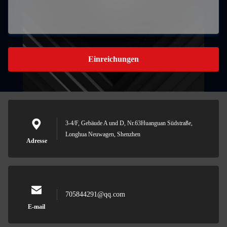
Einreichungen
3-4/F, Gebäude A und D, Nr.63Huanguan Südstraße,
Longhua Neuwagen, Shenzhen
Adresse
705844291@qq.com
E-mail