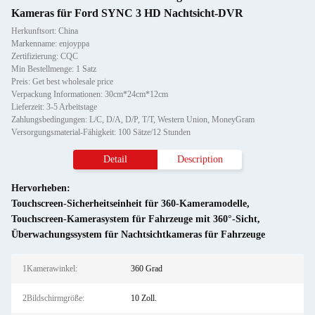
Kameras für Ford SYNC 3 HD Nachtsicht-DVR
Herkunftsort: China
Markenname: enjoyppa
Zertifizierung: CQC
Min Bestellmenge: 1 Satz
Preis: Get best wholesale price
Verpackung Informationen: 30cm*24cm*12cm
Lieferzeit: 3-5 Arbeitstage
Zahlungsbedingungen: L/C, D/A, D/P, T/T, Western Union, MoneyGram
Versorgungsmaterial-Fähigkeit: 100 Sätze/12 Stunden
Detail
Description
Hervorheben:
Touchscreen-Sicherheitseinheit für 360-Kameramodelle
,
Touchscreen-Kamerasystem für Fahrzeuge mit 360°-Sicht
,
Überwachungssystem für Nachtsichtkameras für Fahrzeuge
1Kamerawinkel:
360 Grad
2Bildschirmgröße:
10 Zoll.