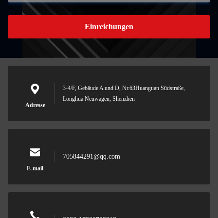
Einreichungen
3-4/F, Gebäude A und D, Nr.63Huanguan Südstraße,
Longhua Neuwagen, Shenzhen
Adresse
705844291@qq.com
E-mail