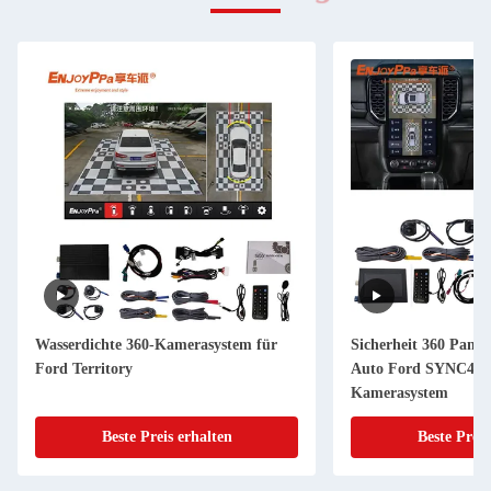
Wasserdichte 360-Kamerasystem für
Sicherheit 360 Pan
Ford Territory
Auto Ford SYNC4 A
Kamerasystem
Beste Preis erhalten
Beste Preis