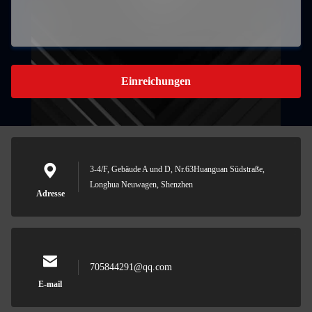
Einreichungen
3-4/F, Gebäude A und D, Nr.63Huanguan Südstraße,
Longhua Neuwagen, Shenzhen
Adresse
705844291@qq.com
E-mail