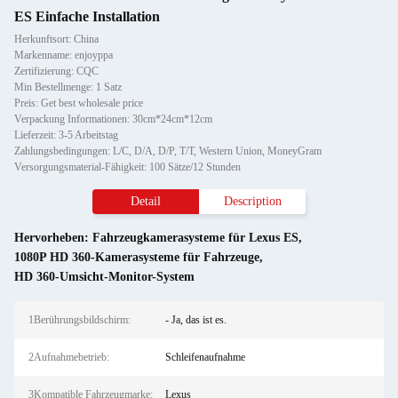
ES Einfache Installation
Herkunftsort: China
Markenname: enjoyppa
Zertifizierung: CQC
Min Bestellmenge: 1 Satz
Preis: Get best wholesale price
Verpackung Informationen: 30cm*24cm*12cm
Lieferzeit: 3-5 Arbeitstag
Zahlungsbedingungen: L/C, D/A, D/P, T/T, Western Union, MoneyGram
Versorgungsmaterial-Fähigkeit: 100 Sätze/12 Stunden
Detail
Description
Hervorheben:
Fahrzeugkamerasysteme für Lexus ES
,
1080P HD 360-Kamerasysteme für Fahrzeuge
,
HD 360-Umsicht-Monitor-System
1Berührungsbildschirm:
- Ja, das ist es.
2Aufnahmebetrieb:
Schleifenaufnahme
3Kompatible Fahrzeugmarke:
Lexus