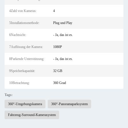
4Zahl von Kameras:
4
5Installationsmethode:
Plug und Play
6Nachtsicht:
- Ja, das ist es.
7Auflösung der Kamera:
1080P
8Parkende Unterstützung:
- Ja, das ist es.
9Speicherkapazität:
32 GB
10Betrachtung:
360 Grad
Tags:
360°-Umgebungskamera
360°-Panoramaparksystem
Fahrzeug-Surround-Kamerasystem