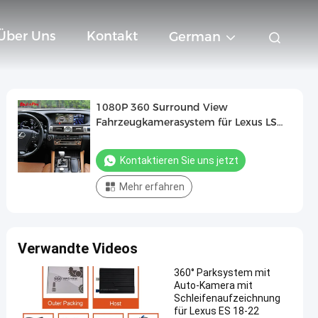
Über Uns
Kontakt
German
1080P 360 Surround View
Fahrzeugkamerasystem für Lexus LS
mit Carplay
Kontaktieren Sie uns jetzt
Mehr erfahren
Verwandte Videos
360° Parksystem mit
Auto-Kamera mit
Schleifenaufzeichnung
für Lexus ES 18-22