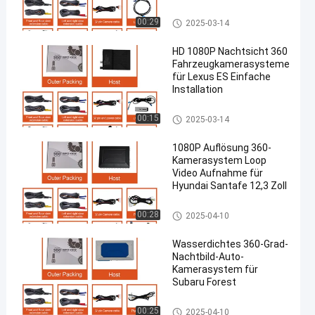
360-Kamerasystem für Lexus
00:29
2025-03-14
HD 1080P Nachtsicht 360
Fahrzeugkamerasysteme
für Lexus ES Einfache
Installation
360-Kamerasystem für Lexus
00:15
2025-03-14
1080P Auflösung 360-
Kamerasystem Loop
Video Aufnahme für
Hyundai Santafe 12,3 Zoll
360-Kamerasystem für Hyund
00:28
2025-04-10
ai
Wasserdichtes 360-Grad-
Nachtbild-Auto-
Kamerasystem für
Subaru Forest
360°-Kamerasystem für Fahrz
00:25
2025-04-10