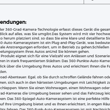
endungen:
er 360-Grad-Kamera-Technologie erfasst dieses Gerät die ges
Blick auf alles, was Sie umgibt.Das System wird mit vier hochwe
to herum platziert sind, so dass Sie eine klare und detaillierte
0-Auto-Kamerasystem ist ein Plug-and-Play-Gerät, was bedeutet, 
le Anstrengungen erfordert, um in Betrieb zu gehen.Schließen
elungssystem Ihres Autos anUnd Sie können gehen.
 Produkt eignet sich für eine Vielzahl von Anlässen und Szenarien
ren in stark frequentierten Städten: Das 360-Punkte-Auto-Kame
ick über die Umgebung Ihres Autos und erleichtert Ihnen die F
den.
road-Abenteuer: Egal, ob Sie durch schroffen Gelände fahren o
Ihnen, sich auch in den härtesten Umgebungen mit Leichtigkeit 
chleppen: Wenn Sie einen Wohnwagen, einen Wohnwagen oder ei
rad-Kameras die Umgebung besser sehen und das Fahrzeug leic
ken: Das 360-Spiegel-Auto-Kamerasystem ist eine perfekte Hilfe 
auf Ihre Umgebung bietet und es Ihnen erleichtert, in engen Rä
hts fahren: Das 360-Funk-Auto-Kamerasystem ist mit Nachtsicht 