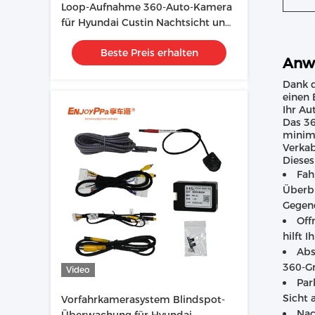
Loop-Aufnahme 360-Auto-Kamera
für Hyundai Custin Nachtsicht und
Plug And Play-Installation
Beste Preis erhalten
Anw
Dank d
einen 
Ihr Au
Das 36
minima
Verkab
Dieses
Fah
Überbl
Gegen
Off
hilft 
Abs
360-G
Video
Par
Sicht 
Vorfahrkamerasystem Blindspot-
Nac