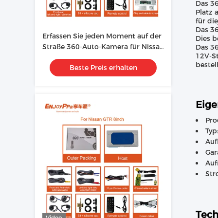
Das 36
Platz 
für di
Das 36
Erfassen Sie jeden Moment auf der
Dies b
Straße 360-Auto-Kamera für Nissan
Das 36
12V-St
Altima mit 1080P Nachtsicht und
bestel
Beste Preis erhalten
Plug And Play-Installation
Eige
Pro
Typ
Auf
Gar
Auf
Str
Tech
Video