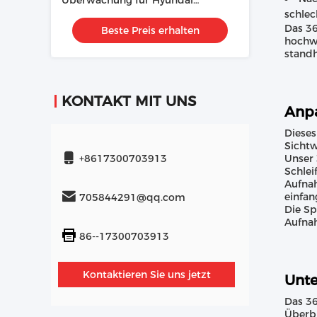
Überwachung für Hyundai
schlec
Fahrhilfe
Das 36
Beste Preis erhalten
hochwe
standh
KONTAKT MIT UNS
Anpa
Dieses
Sichtw
+8617300703913
Unser 
Schlei
Aufnah
einfan
705844291@qq.com
Die Sp
Aufnah
86--17300703913
Kontaktieren Sie uns jetzt
Unte
Das 36
Überbl