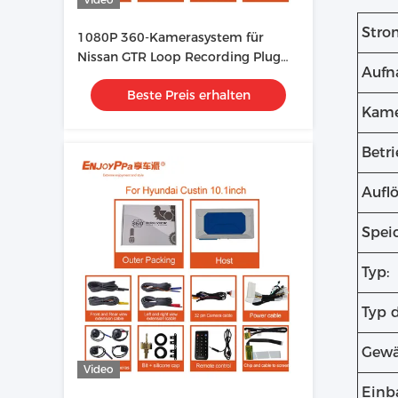
Stro
1080P 360-Kamerasystem für
Nissan GTR Loop Recording Plug
Auf
And Play Installation
Beste Preis erhalten
Kame
Betr
Aufl
Spei
Typ:
Typ 
Gewä
Video
Einb