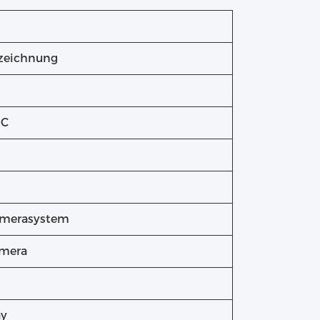
fzeichnung
°C
amerasystem
amera
ay