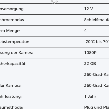
mversorgung:
12 V
nahmemodus
Schleifenau
ra Menge:
4
iebstemperatur:
-20°C bis 70
ösung der Kamera
1080P
cherkapazität:
32 GB
360-Grad-K
der Kamera:
360-Grad K
hrleistung:
1 Jahr
aumethode:
Plug und Pl