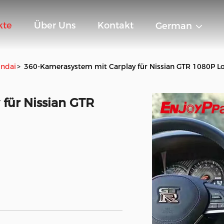
kte
Über Uns
Kontakt
German
ndai
>
360-Kamerasystem mit Carplay für Nissian GTR 1080P 
für Nissian GTR