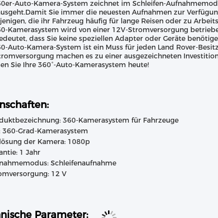
0er-Auto-Kamera-System zeichnet im Schleifen-Aufnahmemodus a
ausgeht.Damit Sie immer die neuesten Aufnahmen zur Verfügung
ejenigen, die ihr Fahrzeug häufig für lange Reisen oder zu Arbei
0-Kamerasystem wird von einer 12V-Stromversorgung betrieben,
edeutet, dass Sie keine speziellen Adapter oder Geräte benöt
0-Auto-Kamera-System ist ein Muss für jeden Land Rover-Besitz
romversorgung machen es zu einer ausgezeichneten Investition 
len Sie Ihre 360°-Auto-Kamerasystem heute!
nschaften:
duktbezeichnung: 360-Kamerasystem für Fahrzeuge
: 360-Grad-Kamerasystem
lösung der Kamera: 1080p
antie: 1 Jahr
nahmemodus: Schleifenaufnahme
omversorgung: 12 V
nische Parameter: