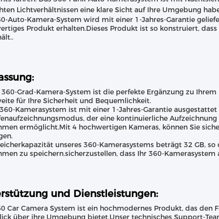
hten Lichtverhältnissen eine klare Sicht auf Ihre Umgebung hab
0-Auto-Kamera-System wird mit einer 1-Jahres-Garantie geliefert
rtiges Produkt erhalten.Dieses Produkt ist so konstruiert, das
ält..
ssung:
 360-Grad-Kamera-System ist die perfekte Ergänzung zu Ihrem 
eite für Ihre Sicherheit und Bequemlichkeit.
360-Kamerasystem ist mit einer 1-Jahres-Garantie ausgestattet
fenaufzeichnungsmodus, der eine kontinuierliche Aufzeichnung
men ermöglicht.Mit 4 hochwertigen Kameras, können Sie sicher 
gen.
eicherkapazität unseres 360-Kamerasystems beträgt 32 GB, so 
men zu speichern.sicherzustellen, dass Ihr 360-Kamerasystem 
rstützung und Dienstleistungen:
0 Car Camera System ist ein hochmodernes Produkt, das den 
ick über ihre Umgebung bietet.Unser technisches Support-Team