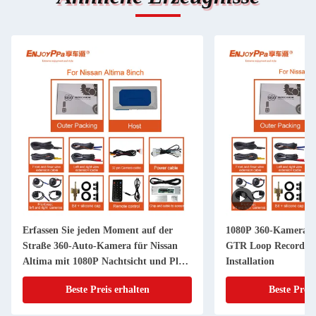
Erfassen Sie jeden Moment auf der
1080P 360-Kamerasys
Straße 360-Auto-Kamera für Nissan
GTR Loop Recording
Altima mit 1080P Nachtsicht und Plug
Installation
And Play-Installation
Beste Preis erhalten
Beste Preis