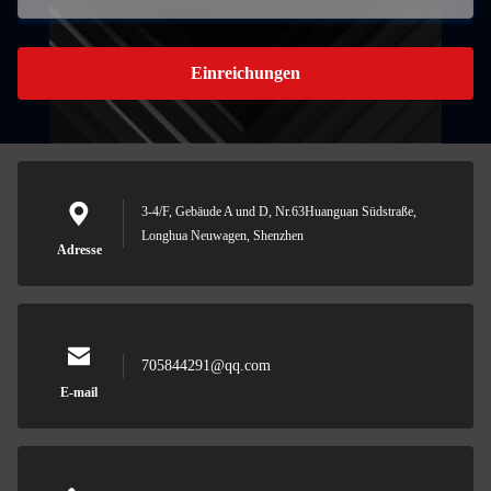
Einreichungen
3-4/F, Gebäude A und D, Nr.63Huanguan Südstraße,
Longhua Neuwagen, Shenzhen
Adresse
705844291@qq.com
E-mail