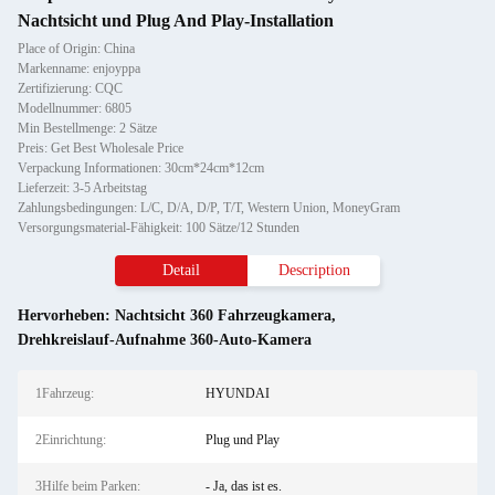
Nachtsicht und Plug And Play-Installation
Place of Origin: China
Markenname: enjoyppa
Zertifizierung: CQC
Modellnummer: 6805
Min Bestellmenge: 2 Sätze
Preis: Get Best Wholesale Price
Verpackung Informationen: 30cm*24cm*12cm
Lieferzeit: 3-5 Arbeitstag
Zahlungsbedingungen: L/C, D/A, D/P, T/T, Western Union, MoneyGram
Versorgungsmaterial-Fähigkeit: 100 Sätze/12 Stunden
Detail
Description
Hervorheben:
Nachtsicht 360 Fahrzeugkamera
,
Drehkreislauf-Aufnahme 360-Auto-Kamera
1Fahrzeug:
HYUNDAI
2Einrichtung:
Plug und Play
3Hilfe beim Parken:
- Ja, das ist es.