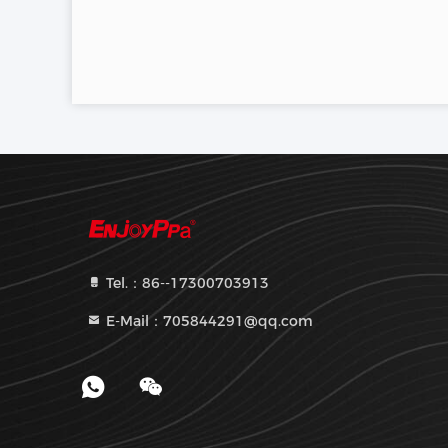
Tel.：86--17300703913
E-Mail：705844291@qq.com