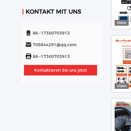
KONTAKT MIT UNS
Video
86--17300703913
705844291@qq.com
86--17300703913
Kontaktieren Sie uns jetzt
Video