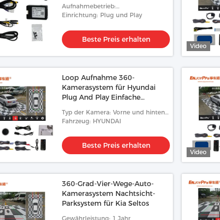
Aufnahmebetrieb:
Schleifenaufnahme
Einrichtung: Plug und Play
Beste Preis erhalten
Video
Loop Aufnahme 360-
Kamerasystem für Hyundai
Plug And Play Einfache
Installation
Typ der Kamera: Vorne und hinten
Links und rechts
Fahrzeug: HYUNDAI
Beste Preis erhalten
Video
360-Grad-Vier-Wege-Auto-
Kamerasystem Nachtsicht-
Parksystem für Kia Seltos
Gewährleistung: 1 Jahr