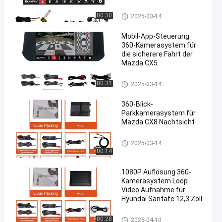
360-Kamerasystem für Autos
00:30
2025-03-14
für Mazda
Mobil-App-Steuerung
360-Kamerasystem für
die sicherere Fahrt der
Mazda CX5
en
360-Kamerasystem für Autos
00:31
2025-03-14
für Mazda
360-Blick-
Parkkamerasystem für
Mazda CX8 Nachtsicht
360-Kamerasystem für Autos
2025-03-14
für Mazda
00:14
1080P Auflösung 360-
Kamerasystem Loop
Video Aufnahme für
Hyundai Santafe 12,3 Zoll
360-Kamerasystem für Hyund
00:28
2025-04-10