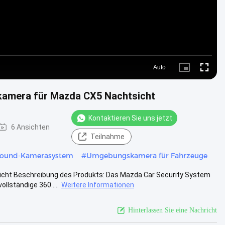
Auto
Picture-
Fullscre
in-
Picture
amera für Mazda CX5 Nachtsicht
Kontaktieren Sie uns jetzt
6 Ansichten
Teilnahme
round-Kamerasystem
#
Umgebungskamera für Fahrzeuge
cht Beschreibung des Produkts: Das Mazda Car Security System
lständige 360.....
Weitere Informationen
Hinterlassen Sie eine Nachricht