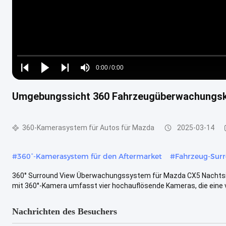
Loaded
:
0%
0:00
/
0:00
Play
Play
Play
Mute
Current
Duration
next
next
Umgebungssicht 360 Fahrzeugüberwachungsk
Time
360-Kamerasystem für Autos für Mazda
2025-03-14
#
360°-Kamerasystem für den Aftermarket
#
Fahrzeug-Sur
360° Surround View Überwachungssystem für Mazda CX5 Nachtsi
mit 360°-Kamera umfasst vier hochauflösende Kameras, die eine vol
Nachrichten des Besuchers